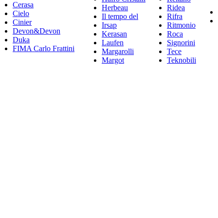
Cerasa
Herbeau
Ridea
Cielo
Il tempo del
Rifra
Cinier
Irsap
Ritmonio
Devon&Devon
Kerasan
Roca
Duka
Laufen
Signorini
FIMA Carlo Frattini
Margarolli
Tece
Margot
Teknobili