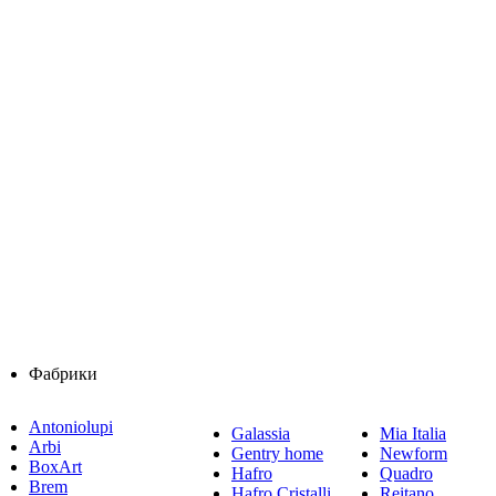
Фабрики
Antoniolupi
Galassia
Mia Italia
Arbi
Gentry home
Newform
BoxArt
Hafro
Quadro
Brem
Hafro Cristalli
Reitano