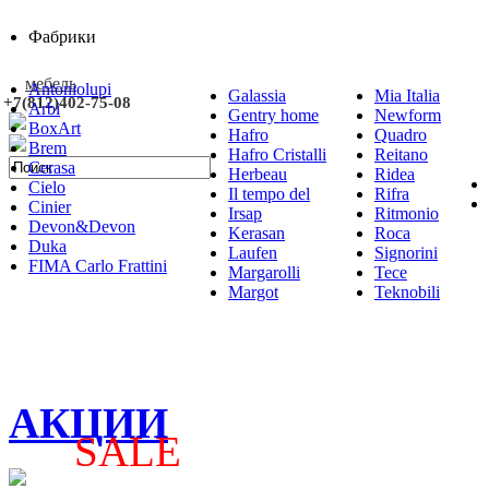
Фабрики
мебель
Antoniolupi
Galassia
Mia Italia
+7(812)402-75-08
Arbi
Gentry home
Newform
BoxArt
Hafro
Quadro
Brem
Hafro Cristalli
Reitano
Cerasa
Herbeau
Ridea
Cielo
Il tempo del
Rifra
Cinier
Irsap
Ritmonio
Devon&Devon
Kerasan
Roca
Duka
Laufen
Signorini
FIMA Carlo Frattini
Margarolli
Tece
Margot
Teknobili
АКЦИИ
SALE