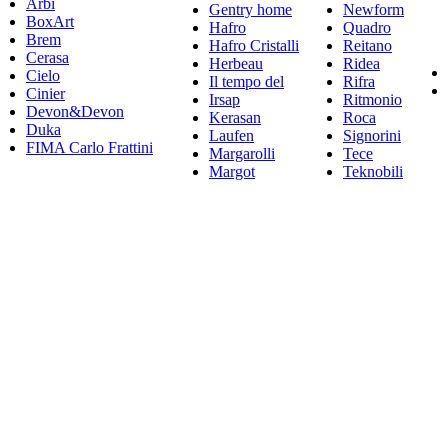
Arbi
Gentry home
Newform
BoxArt
Hafro
Quadro
Brem
Hafro Cristalli
Reitano
Cerasa
Herbeau
Ridea
Cielo
Il tempo del
Rifra
Cinier
Irsap
Ritmonio
Devon&Devon
Kerasan
Roca
Duka
Laufen
Signorini
FIMA Carlo Frattini
Margarolli
Tece
Margot
Teknobili