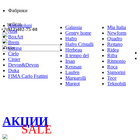
Фабрики
мебель
Antoniolupi
Galassia
Mia Italia
+7(812)402-75-08
Arbi
Gentry home
Newform
BoxArt
Hafro
Quadro
Brem
Hafro Cristalli
Reitano
Cerasa
Herbeau
Ridea
Cielo
Il tempo del
Rifra
Cinier
Irsap
Ritmonio
Devon&Devon
Kerasan
Roca
Duka
Laufen
Signorini
FIMA Carlo Frattini
Margarolli
Tece
Margot
Teknobili
АКЦИИ
SALE