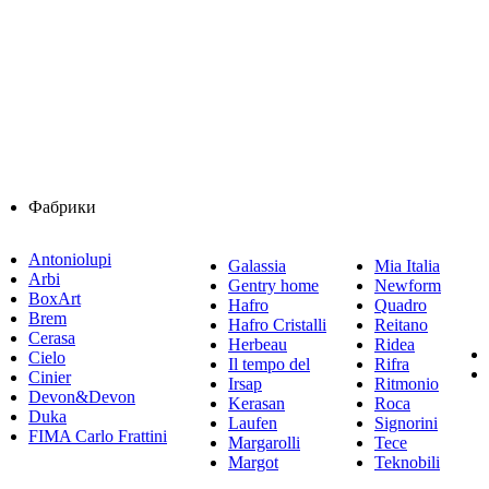
Фабрики
Antoniolupi
Galassia
Mia Italia
Arbi
Gentry home
Newform
BoxArt
Hafro
Quadro
Brem
Hafro Cristalli
Reitano
Cerasa
Herbeau
Ridea
Cielo
Il tempo del
Rifra
Cinier
Irsap
Ritmonio
Devon&Devon
Kerasan
Roca
Duka
Laufen
Signorini
FIMA Carlo Frattini
Margarolli
Tece
Margot
Teknobili